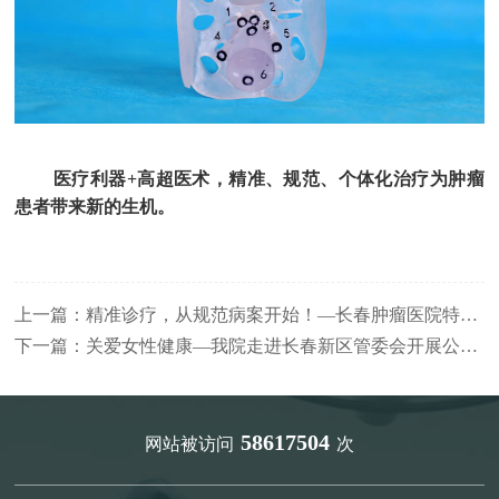
医疗利器+高超医术，精准、规范、个体化治疗为肿瘤
患者带来新的生机。
上一篇：
精准诊疗，从规范病案开始！—长春肿瘤医院特邀徐长妍主任开展《基于DRG付费的住院病历书写》培训
下一篇：
关爱女性健康—我院走进长春新区管委会开展公益巡诊及讲座
58617504
网站被访问
次