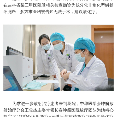
在吉林省某三甲医院做相关检查确诊为
低分化
非角化型鳞状
细胞癌，多方求医均被告知无法手术，建议放化疗。
为求进一步放射治疗患者来到我院，中华医学会肿瘤放
射治疗分会
王俊杰
主委带领长春肿瘤医院放疗团队为她精心
制定了“盆腔外照射放疗+三维后装插植放疗”联合同步化疗